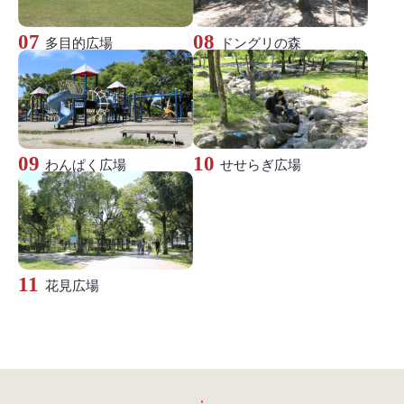
多目的広場
ドングリの森
わんぱく広場
せせらぎ広場
花見広場