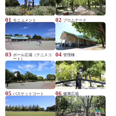
モニュメント
プロムナード
ボール広場（テニスコ
管理棟
ート）
バスケットコート
健康広場