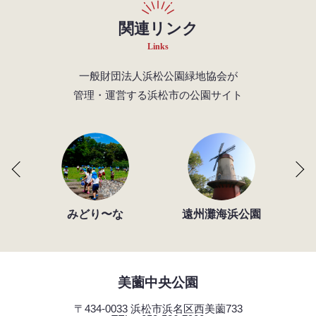
関連リンク
Links
一般財団法人浜松公園緑地協会が
管理・運営する浜松市の公園サイト
みどり〜な
遠州灘海浜公園
美薗中央公園
〒434-0033 浜松市浜名区西美薗733